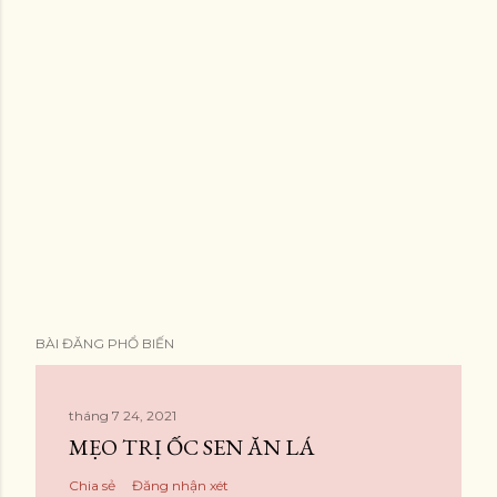
BÀI ĐĂNG PHỔ BIẾN
tháng 7 24, 2021
MẸO TRỊ ỐC SEN ĂN LÁ
Chia sẻ
Đăng nhận xét