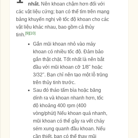
nhất.
Nên khoan chậm hơn đối với
các vật liệu cứng; bạn có thể tìm trên mạng
bảng khuyến nghị về tốc độ khoan cho các
vật liệu khác nhau, bao gồm cả thủy
[9]
[10]
tinh.
Gắn mũi khoan nhỏ vào máy
khoan có nhiều tốc độ. Đảm bảo
gắn thật chặt. Tốt nhất là nên bắt
đầu với mũi khoan cỡ 1/8" hoặc
3/32". Bạn chỉ nên tạo một lỗ trũng
trên thủy tinh trước.
Sau đó tháo tấm bìa hoặc băng
dính ra và khoan nhanh hơn, tốc
độ khoảng 400 rpm (400
vòng/phút) Nếu khoan quá nhanh,
mũi khoan có thể gây ra vết cháy
sém xung quanh đầu khoan. Nếu
cần thiết, bạn có thể thay mũi